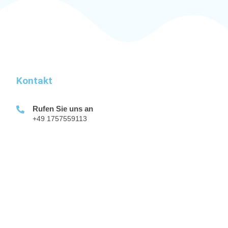
Kontakt
Rufen Sie uns an
+49 1757559113
Adresse
Im Erker 44 66620 Sitzerath
Impressum
|
Datenschutzerklärung