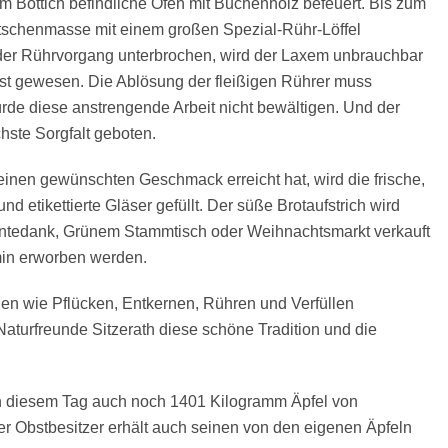
 Bottich befindliche Ofen mit Buchenholz befeuert. Bis zum
schenmasse mit einem großen Spezial-Rühr-Löffel
der Rührvorgang unterbrochen, wird der Laxem unbrauchbar
st gewesen. Die Ablösung der fleißigen Rührer muss
ürde diese anstrengende Arbeit nicht bewältigen. Und der
chste Sorgfalt geboten.
nen gewünschten Geschmack erreicht hat, wird die frische,
d etikettierte Gläser gefüllt. Der süße Brotaufstrich wird
ntedank, Grünem Stammtisch oder Weihnachtsmarkt verkauft
min erworben werden.
n wie Pflücken, Entkernen, Rühren und Verfüllen
Naturfreunde Sitzerath diese schöne Tradition und die
 diesem Tag auch noch 1401 Kilogramm Äpfel von
der Obstbesitzer erhält auch seinen von den eigenen Äpfeln