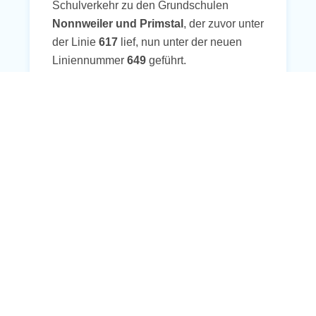
Schulverkehr zu den Grundschulen
Nonnweiler und Primstal
, der zuvor unter
der Linie
617
lief, nun unter der neuen
Liniennummer
649
geführt.
Der Fahrplan bleibt unverändert. Die
Umstellung erfolgte am
19. Februar 2025
.
Kontakt