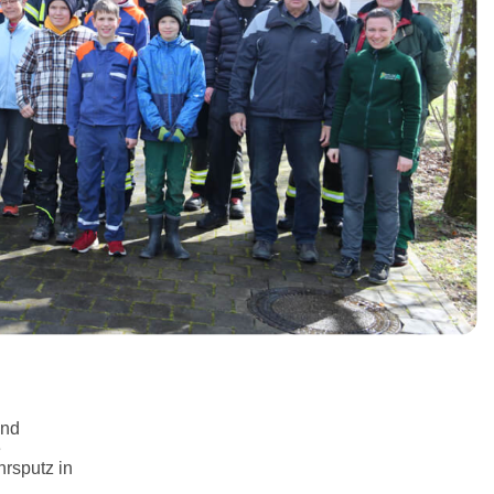
und
e
rsputz in