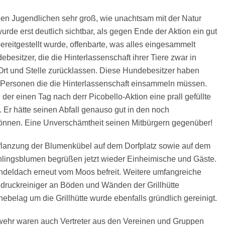
den Jugendlichen sehr groß, wie unachtsam mit der Natur
e erst deutlich sichtbar, als gegen Ende der Aktion ein gut
bereitgestellt wurde, offenbarte, was alles eingesammelt
esitzer, die die Hinterlassenschaft ihrer Tiere zwar in
Ort und Stelle zurücklassen. Diese Hundebesitzer haben
 Personen die die Hinterlassenschaft einsammeln müssen.
der einen Tag nach derr Picobello-Aktion eine prall gefüllte
. Er hätte seinen Abfall genauso gut in den noch
önnen. Eine Unverschämtheit seinen Mitbürgern gegenüber!
flanzung der Blumenkübel auf dem Dorfplatz sowie auf dem
ühlingsblumen begrüßen jetzt wieder Einheimische und Gäste.
indeldach erneut vom Moos befreit. Weitere umfangreiche
druckreiniger an Böden und Wänden der Grillhütte
ebelag um die Grillhütte wurde ebenfalls gründlich gereinigt.
wehr waren auch Vertreter aus den Vereinen und Gruppen